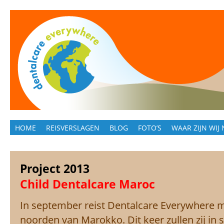
HOME
REISVERSLAGEN
BLOG
FOTO’S
WAAR ZIJN WIJ 
MAROKKO 2025
Project 2013
Child Dentalcare Maroc
In september reist Dentalcare Everywhere m
noorden van Marokko. Dit keer zullen zij i